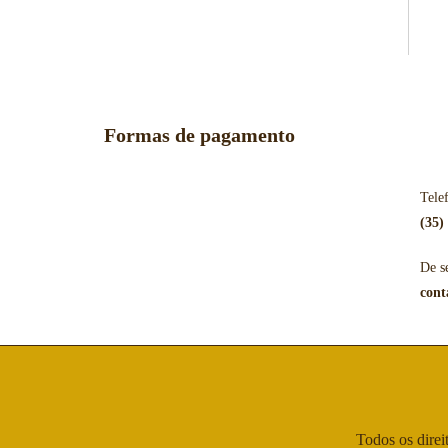
Formas de pagamento
Tele
(35)
De s
cont
Todos os direi