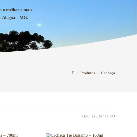
o o melhor e mais
de Alagoa – MG.
>
Produtos
>
Cachaça
VER:
12
24
TUDO