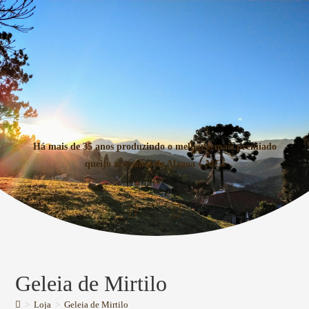
Há mais de 35 anos produzindo o melhor e mais premiado
queijo artesanal de Alagoa – MG.
Geleia de Mirtilo
>
Loja
>
Geleia de Mirtilo